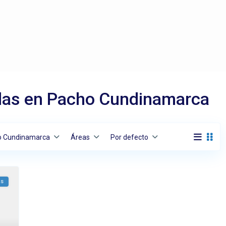
das en Pacho Cundinamarca
o Cundinamarca
Áreas
Por defecto
as