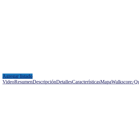
Agregar listado
Video
Resumen
Descripción
Detalles
Características
Mapa
Walkscore
¿Qu