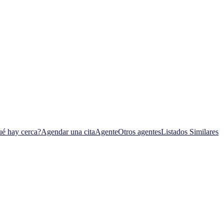
é hay cerca?
Agendar una cita
Agente
Otros agentes
Listados Similares