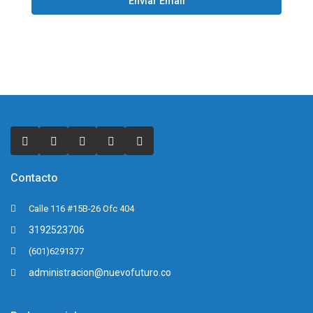
Contacto
Calle 116 #15B-26 Ofc 404
3192523706
(601)6291377
administracion@nuevofuturo.co