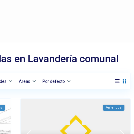
as en Lavandería comunal
des
Áreas
Por defecto
os
Arriendos