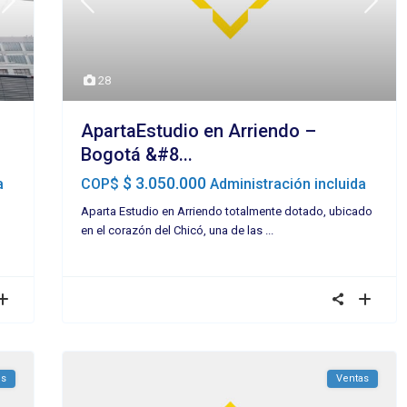
28
ApartaEstudio en Arriendo –
Bogotá &#8...
$ 3.050.000
a
COP$
Administración incluida
Aparta Estudio en Arriendo totalmente dotado, ubicado
en el corazón del Chicó, una de las
...
os
Ventas